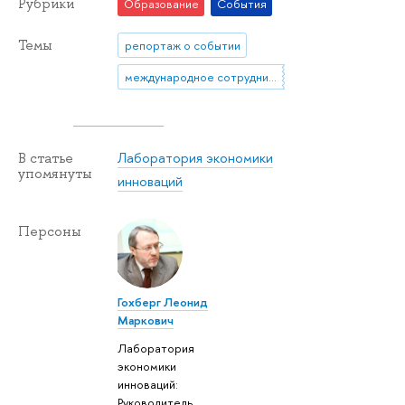
Рубрики
Образование
События
Темы
репортаж о событии
международное сотрудничество
Лаборатория экономики
В статье
упомянуты
инноваций
Персоны
Гохберг Леонид
Маркович
Лаборатория
экономики
инноваций:
Руководитель