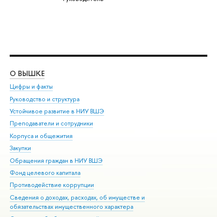
О ВЫШКЕ
ОБ
Цифры и факты
Ли
Руководство и структура
Дов
Устойчивое развитие в НИУ ВШЭ
Ол
Преподаватели и сотрудники
При
Корпуса и общежития
Вы
Закупки
При
Обращения граждан в НИУ ВШЭ
Ас
Фонд целевого капитала
До
Противодействие коррупции
Цен
Сведения о доходах, расходах, об имуществе и
Би
обязательствах имущественного характера
Об