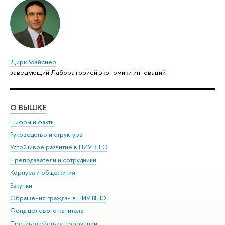
Дирк Майснер
заведующий Лабораторией экономики инноваций
О ВЫШКЕ
ОБ
Цифры и факты
Ли
Руководство и структура
Дов
Устойчивое развитие в НИУ ВШЭ
Ол
Преподаватели и сотрудники
При
Корпуса и общежития
Вы
Закупки
При
Обращения граждан в НИУ ВШЭ
Ас
Фонд целевого капитала
До
Противодействие коррупции
Цен