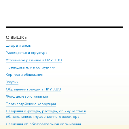
О ВЫШКЕ
ОБ
Цифры и факты
Ли
Руководство и структура
Дов
Устойчивое развитие в НИУ ВШЭ
Ол
Преподаватели и сотрудники
При
Корпуса и общежития
Вы
Закупки
При
Обращения граждан в НИУ ВШЭ
Ас
Фонд целевого капитала
До
Противодействие коррупции
Цен
Сведения о доходах, расходах, об имуществе и
Би
обязательствах имущественного характера
Об
Сведения об образовательной организации
Обр