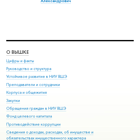
Александрович
О ВЫШКЕ
ОБ
Цифры и факты
Ли
Руководство и структура
Дов
Устойчивое развитие в НИУ ВШЭ
Ол
Преподаватели и сотрудники
При
Корпуса и общежития
Вы
Закупки
При
Обращения граждан в НИУ ВШЭ
Ас
Фонд целевого капитала
До
Противодействие коррупции
Цен
Сведения о доходах, расходах, об имуществе и
Би
обязательствах имущественного характера
Об