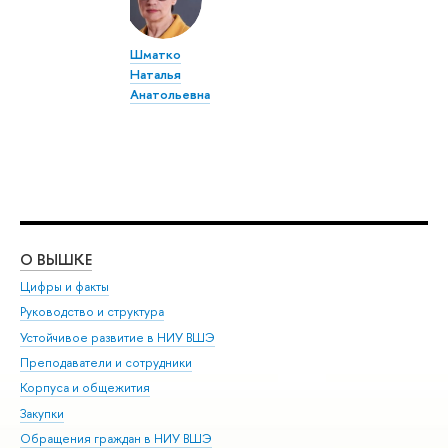
Шматко
Наталья
Анатольевна
О ВЫШКЕ
ОБ
Цифры и факты
Ли
Руководство и структура
Дов
Устойчивое развитие в НИУ ВШЭ
Ол
Преподаватели и сотрудники
При
Корпуса и общежития
Вы
Закупки
При
Обращения граждан в НИУ ВШЭ
Ас