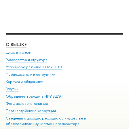
О ВЫШКЕ
ОБ
Цифры и факты
Ли
Руководство и структура
Дов
Устойчивое развитие в НИУ ВШЭ
Ол
Преподаватели и сотрудники
При
Корпуса и общежития
Вы
Закупки
При
Обращения граждан в НИУ ВШЭ
Ас
Фонд целевого капитала
До
Противодействие коррупции
Цен
Сведения о доходах, расходах, об имуществе и
Би
обязательствах имущественного характера
Об