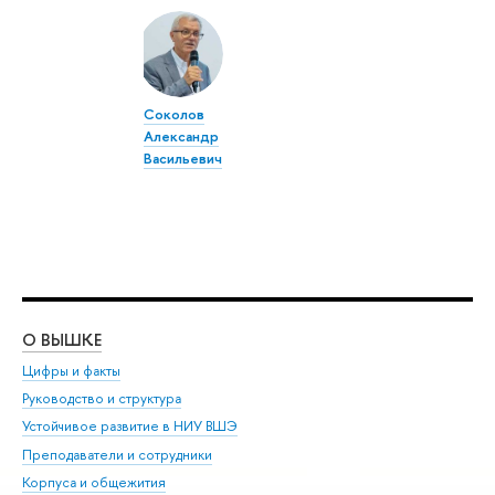
Соколов
Александр
Васильевич
О ВЫШКЕ
ОБ
Цифры и факты
Ли
Руководство и структура
Дов
Устойчивое развитие в НИУ ВШЭ
Ол
Преподаватели и сотрудники
При
Корпуса и общежития
Вы