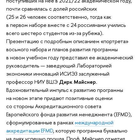
поступивших на нее в 2021/22 академическом году,
почти сравнялась с долей российских
(25 и 26 человек соответственно, тогда как
в первом наборе вместе с 24 россиянами учились
всего шестеро студентов из-за рубежа).
Презентацию с подробным описанием «портрета»
восьмого набора и планов развития программы
в новом учебном году представил ее академический
руководитель — заведующий Лабораторией
экономики инноваций ИСИЭЗ заслуженный
профессор НИУ ВШЭ
Дирк Майснер
.
Вдохновительный импульс к развитию программы
на новом этапе придают позитивные оценки
со стороны Аккредитационного совета
Европейского фонда развития менеджмента (EFMD),
сформулированные в рамках
международной
аккредитации EFMD
, которую программа буквально
на днях успешно прошла. Проф. Майснер отметил,