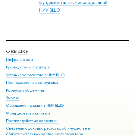
фундаментальных исследований
НИУ ВШЭ
О ВЫШКЕ
ОБ
Цифры и факты
Ли
Руководство и структура
Дов
Устойчивое развитие в НИУ ВШЭ
Ол
Преподаватели и сотрудники
При
Корпуса и общежития
Вы
Закупки
При
Обращения граждан в НИУ ВШЭ
Ас
Фонд целевого капитала
До
Противодействие коррупции
Цен
Сведения о доходах, расходах, об имуществе и
Би
обязательствах имущественного характера