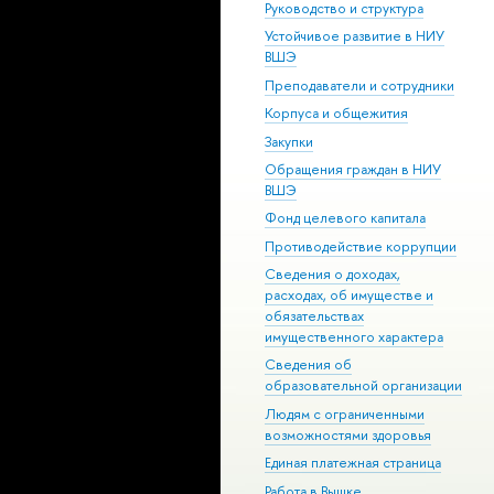
Руководство и структура
Устойчивое развитие в НИУ
ВШЭ
Преподаватели и сотрудники
Корпуса и общежития
Закупки
Обращения граждан в НИУ
ВШЭ
Фонд целевого капитала
Противодействие коррупции
Сведения о доходах,
расходах, об имуществе и
обязательствах
имущественного характера
Сведения об
образовательной организации
Людям с ограниченными
возможностями здоровья
Единая платежная страница
Работа в Вышке