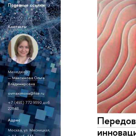
Полезные ссылки
Контакты
Менеджер
—
Максимова Ольга
Владимировна
ovmaximova@hse.ru
+7 (495) 772 9590 доб.
22848
Передов
Адрес
инноваци
Москва, ул. Мясницкая,