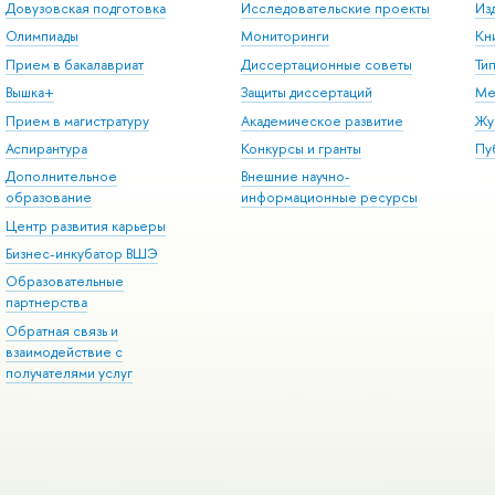
Довузовская подготовка
Исследовательские проекты
Из
Олимпиады
Мониторинги
Кн
Прием в бакалавриат
Диссертационные советы
Ти
Вышка+
Защиты диссертаций
Ме
Прием в магистратуру
Академическое развитие
Жу
Аспирантура
Конкурсы и гранты
Пу
Дополнительное
Внешние научно-
образование
информационные ресурсы
Центр развития карьеры
Бизнес-инкубатор ВШЭ
Образовательные
партнерства
Обратная связь и
взаимодействие с
получателями услуг