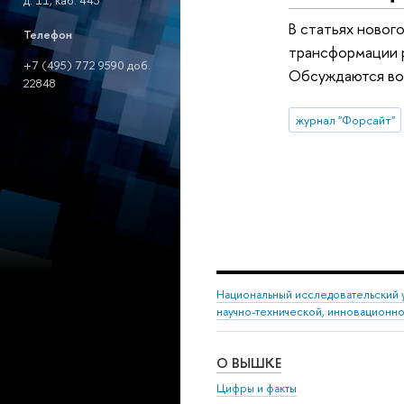
д. 11, каб. 443
В статьях новог
Телефон
трансформации р
+7 (495) 772 9590 доб.
Обсуждаются воз
22848
журнал "Форсайт"
Национальный исследовательский 
научно-технической, инновационн
О ВЫШКЕ
Цифры и факты