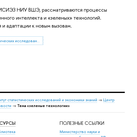
ет ИСИЭЗ НИУ ВШЭ, рассматриваются процессы
нного интеллекта и «зеленых» технологий.
 и адаптации к новым вызовам.
Институт статистических исследований и экономики знаний
итут статистических исследований и экономики знаний
→
Центр
овости
→
Тема «зеленые технологии»
ЕСУРСЫ
ПОЛЕЗНЫЕ ССЫЛКИ
блиотека
Министерство науки и