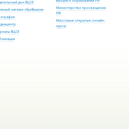
высшего образования РФ
дательский дом ВШЭ
Министерство просвещения
ижный магазин «БукВышка»
РФ
пография
Массовые открытые онлайн-
диацентр
курсы
рналы ВШЭ
бликации