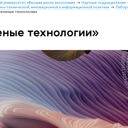
й университет «Высшая школа экономики»
Научные подразделения
чно-технической, инновационной и информационной политики
Лабор
зеленые технологии»
еные технологии»