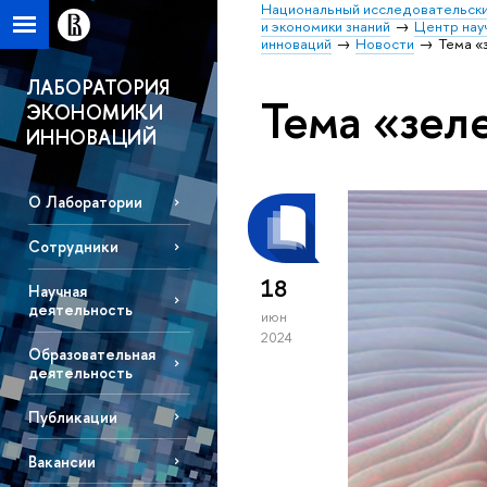
Национальный исследовательски
и экономики знаний
Центр нау
инноваций
Новости
Тема «
ЛАБОРАТОРИЯ
Тема «зел
ЭКОНОМИКИ
ИННОВАЦИЙ
О Лаборатории
Сотрудники
18
Научная
деятельность
июн
2024
Образовательная
деятельность
Публикации
Вакансии