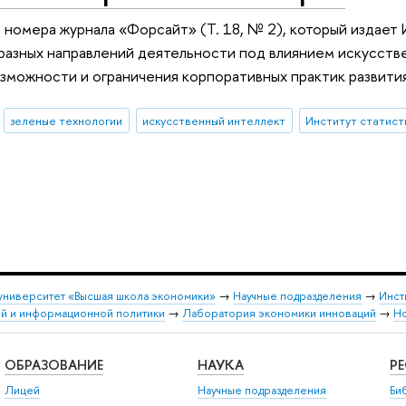
о номера журнала «Форсайт» (Т. 18, № 2), который изда
азных направлений деятельности под влиянием искусстве
можности и ограничения корпоративных практик развития
зеленые технологии
искусственный интеллект
университет «Высшая школа экономики»
→
Научные подразделения
→
Инст
ой и информационной политики
→
Лаборатория экономики инноваций
→
Н
ОБРАЗОВАНИЕ
НАУКА
Р
Лицей
Научные подразделения
Би