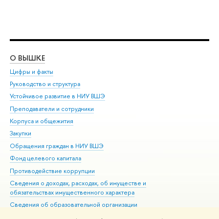
О ВЫШКЕ
ОБ
Цифры и факты
Ли
Руководство и структура
Дов
Устойчивое развитие в НИУ ВШЭ
Ол
Преподаватели и сотрудники
При
Корпуса и общежития
Вы
Закупки
При
Обращения граждан в НИУ ВШЭ
Ас
Фонд целевого капитала
До
Противодействие коррупции
Цен
Сведения о доходах, расходах, об имуществе и
Би
обязательствах имущественного характера
Об
Сведения об образовательной организации
Обр
Людям с ограниченными возможностями здоровья