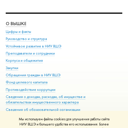
О ВЫШКЕ
ОБ
Цифры и факты
Ли
Руководство и структура
Дов
Устойчивое развитие в НИУ ВШЭ
Ол
Преподаватели и сотрудники
При
Корпуса и общежития
Вы
Закупки
При
Обращения граждан в НИУ ВШЭ
Ас
Фонд целевого капитала
До
Противодействие коррупции
Цен
Сведения о доходах, расходах, об имуществе и
Би
обязательствах имущественного характера
Об
Сведения об образовательной организации
Обр
Людям с ограниченными возможностями здоровья
Мы используем файлы cookies для улучшения работы сайта
Единая платежная страница
НИУ ВШЭ и большего удобства его использования. Более