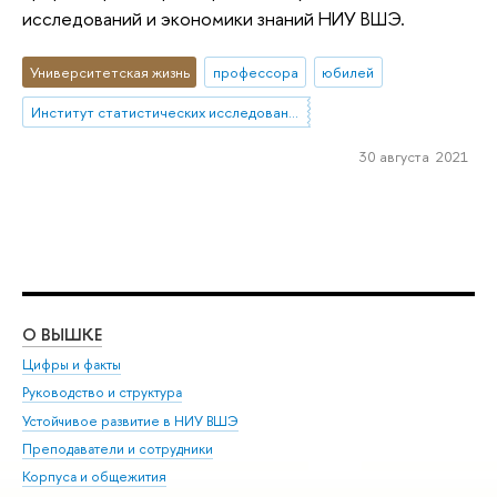
исследований и экономики знаний НИУ ВШЭ.
Университетская жизнь
профессора
юбилей
Институт статистических исследований и экономики знаний
30 августа 2021
О ВЫШКЕ
ОБ
Цифры и факты
Ли
Руководство и структура
Дов
Устойчивое развитие в НИУ ВШЭ
Ол
Преподаватели и сотрудники
При
Корпуса и общежития
Вы