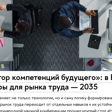
тор компетенций будущего»: в
ры для рынка труда — 2035
няет не только технологии, но и саму логику формиров
рынок труда переходит от отдельных навыков к их устой
ународной научной конференции прошел круглый стол «Н