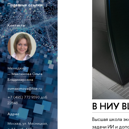
Полезные ссылки
Контакты
Менеджер
—
Максимова Ольга
Владимировна
ovmaximova@hse.ru
+7 (495) 772 9590 доб.
В НИУ В
22848
Адрес
Высшая школа эк
Москва, ул. Мясницкая,
задачи ИИ и доп