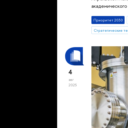
академического 
Приоритет 2030
4
авг
2025