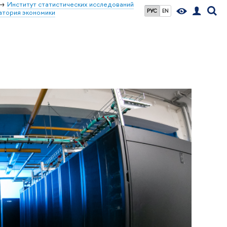
Институт статистических исследований
РУС
EN
атория экономики