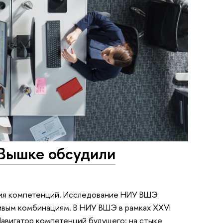
 Вышке обсудили
ания компетенций. Исследование НИУ ВШЭ
чивым комбинациям. В НИУ ВШЭ в рамках XXVI
авигатор компетенций будущего: на стыке