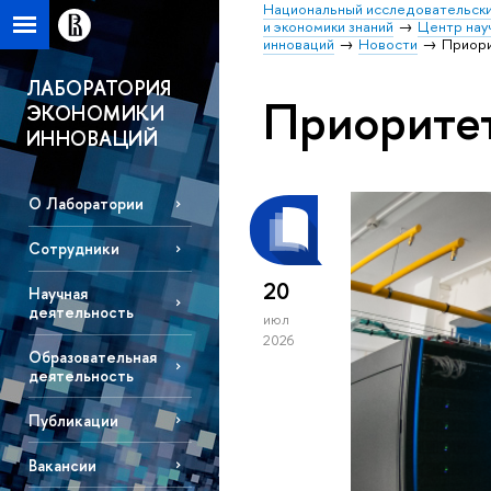
Национальный исследовательски
и экономики знаний
Центр нау
инноваций
Новости
Приор
ЛАБОРАТОРИЯ
Приорите
ЭКОНОМИКИ
ИННОВАЦИЙ
О Лаборатории
Сотрудники
20
Научная
деятельность
июл
2026
Образовательная
деятельность
Публикации
Вакансии