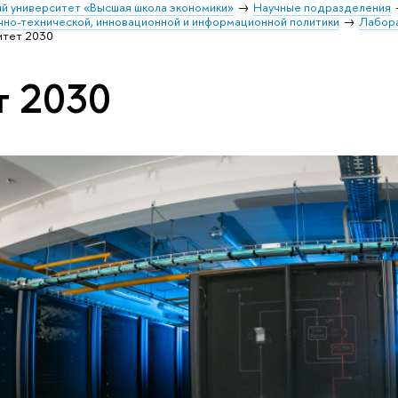
й университет «Высшая школа экономики»
Научные подразделения
чно-технической, инновационной и информационной политики
Лабор
итет 2030
т 2030