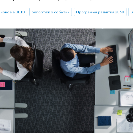
новое в ВШЭ
репортаж о событии
Программа развития 2030
В