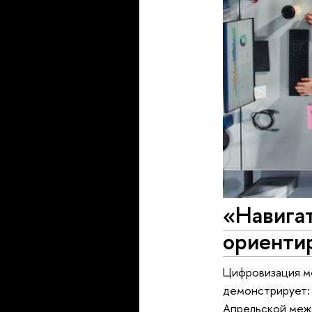
«Навига
ориенти
Цифровизация ме
демонстрирует: 
Апрельской межд