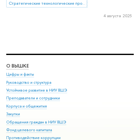
Стратегические технологические проекты
4 августа 2025
О ВЫШКЕ
ОБ
Цифры и факты
Ли
Руководство и структура
Дов
Устойчивое развитие в НИУ ВШЭ
Ол
Преподаватели и сотрудники
При
Корпуса и общежития
Вы
Закупки
При
Обращения граждан в НИУ ВШЭ
Ас
Фонд целевого капитала
До
Противодействие коррупции
Цен