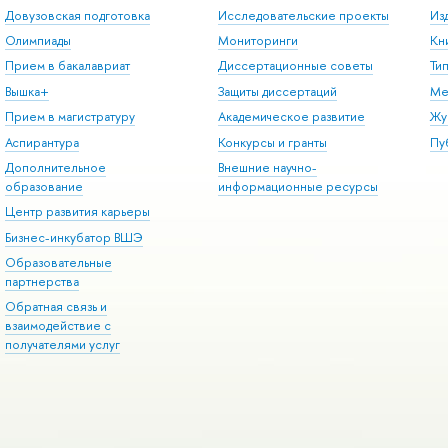
Довузовская подготовка
Исследовательские проекты
Из
Олимпиады
Мониторинги
Кн
Прием в бакалавриат
Диссертационные советы
Ти
Вышка+
Защиты диссертаций
Ме
Прием в магистратуру
Академическое развитие
Жу
Аспирантура
Конкурсы и гранты
Пу
Дополнительное
Внешние научно-
образование
информационные ресурсы
Центр развития карьеры
Бизнес-инкубатор ВШЭ
Образовательные
партнерства
Обратная связь и
взаимодействие с
получателями услуг