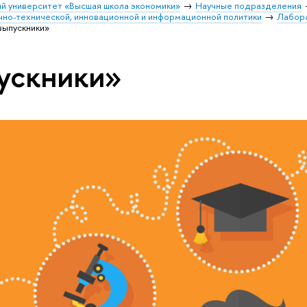
й университет «Высшая школа экономики»
Научные подразделения
чно-технической, инновационной и информационной политики
Лабор
выпускники»
ускники»