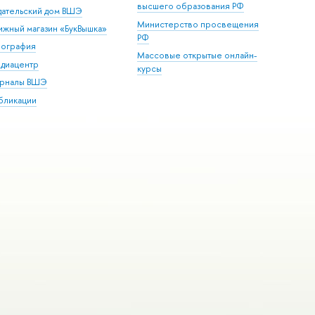
высшего образования РФ
дательский дом ВШЭ
Министерство просвещения
ижный магазин «БукВышка»
РФ
пография
Массовые открытые онлайн-
диацентр
курсы
рналы ВШЭ
бликации