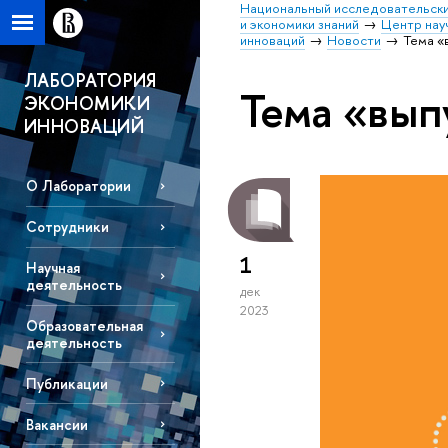
Национальный исследовательски
и экономики знаний
Центр нау
инноваций
Новости
Тема «
ЛАБОРАТОРИЯ
Тема «вып
ЭКОНОМИКИ
ИННОВАЦИЙ
О Лаборатории
Сотрудники
1
Научная
деятельность
дек
2023
Образовательная
деятельность
Публикации
Вакансии