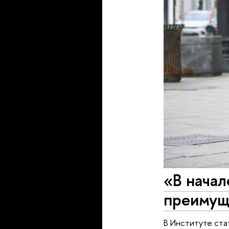
«В начал
преимуще
В Институте ста