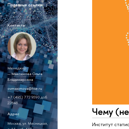
Полезные ссылки
Контакты
Менеджер
—
Максимова Ольга
Владимировна
ovmaximova@hse.ru
+7 (495) 772 9590 доб.
22848
Чему (не
Адрес
Москва, ул. Мясницкая,
Институт статис