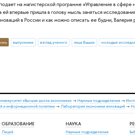
подает на магистерской программе «Управление в сфере н
да ей впервые пришла в голову мысль заняться исследован
нноваций в России и как можно описать ее будни, Валерия
изнь
выпускники
взгляд ученого
лица Вышки
молодые исследо
университет «Высшая школа экономики»
→
Научные подразделения
→
Инст
ой и информационной политики
→
Лаборатория экономики инноваций
→
Н
ОБРАЗОВАНИЕ
НАУКА
Р
Лицей
Научные подразделения
Би