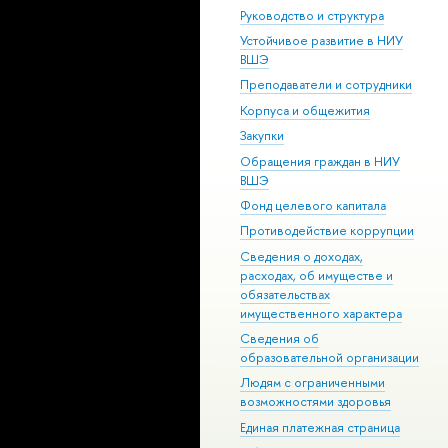
Руководство и структура
Устойчивое развитие в НИУ
ВШЭ
Преподаватели и сотрудники
Корпуса и общежития
Закупки
Обращения граждан в НИУ
ВШЭ
Фонд целевого капитала
Противодействие коррупции
Сведения о доходах,
расходах, об имуществе и
обязательствах
имущественного характера
Сведения об
образовательной организации
Людям с ограниченными
возможностями здоровья
Единая платежная страница