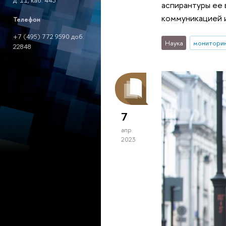
д. 11, каб. 443
аспирантуры ее 
коммуникацией 
Телефон
+7 (495) 772 9590 доб.
Наука
монитори
22848
7
апр
2023