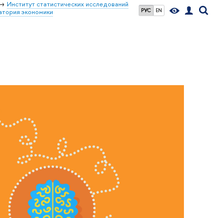
Институт статистических исследований
РУС
EN
атория экономики