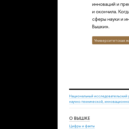
инноваций и пре
и окончила. Ког
сферы науки и и
Вышки».
Университетская ж
Национальный исследовательский 
научно-технической, инновационн
О ВЫШКЕ
Цифры и факты