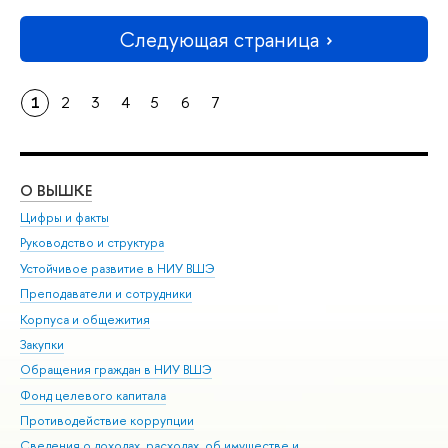
Следующая страница
1
2
3
4
5
6
7
О ВЫШКЕ
ОБ
Цифры и факты
Ли
Руководство и структура
Дов
Устойчивое развитие в НИУ ВШЭ
Ол
Преподаватели и сотрудники
При
Корпуса и общежития
Вы
Закупки
При
Обращения граждан в НИУ ВШЭ
Ас
Фонд целевого капитала
До
Противодействие коррупции
Цен
Сведения о доходах, расходах, об имуществе и
Би