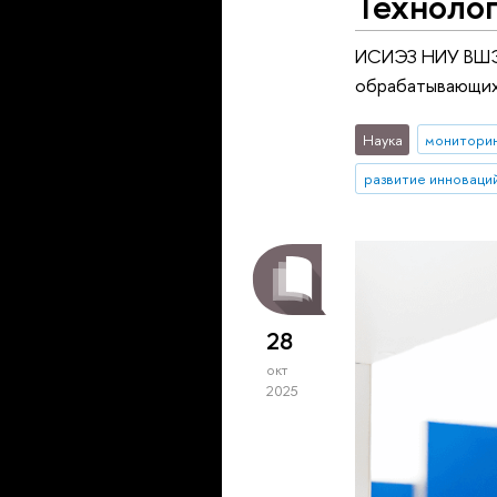
Технолог
ИСИЭЗ НИУ ВШЭ 
обрабатывающих 
Наука
монитори
развитие инноваци
28
окт
2025