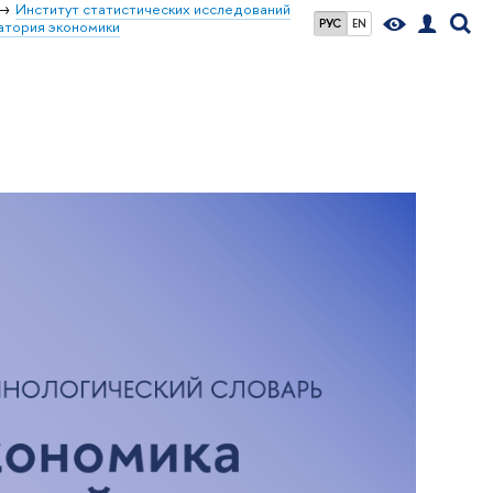
Институт статистических исследований
РУС
EN
атория экономики