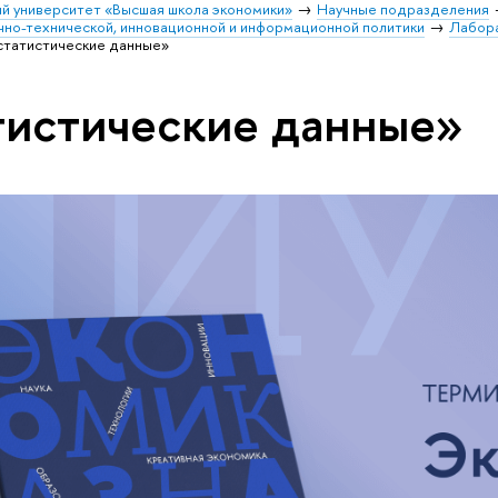
й университет «Высшая школа экономики»
Научные подразделения
чно-технической, инновационной и информационной политики
Лабор
статистические данные»
тистические данные»