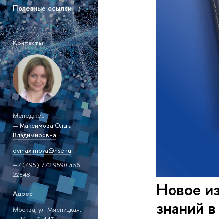
Полезные ссылки
Контакты
Менеджер
—
Максимова Ольга
Владимировна
ovmaximova@hse.ru
+7 (495) 772 9590 доб.
22848
Новое и
Адрес
знаний в
Москва, ул. Мясницкая,