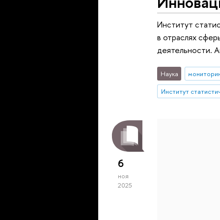
Инновац
Институт стати
в отраслях сфер
деятельности. А
Наука
монитори
6
ноя
2025