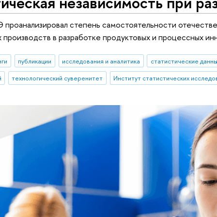
ическая независимость при ра
проанализировал степень самостоятельности отечествен
производств в разработке продуктовых и процессных инно
нги
публикации
исследования и аналитика
статистические данн
й
технологический суверенитет