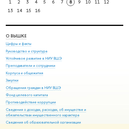
1
2
3
4
5
6
7
8
9
10
11
12
13
14
15
16
О ВЫШКЕ
ОБ
Цифры и факты
Ли
Руководство и структура
Дов
Устойчивое развитие в НИУ ВШЭ
Ол
Преподаватели и сотрудники
При
Корпуса и общежития
Вы
Закупки
При
Обращения граждан в НИУ ВШЭ
Ас
Фонд целевого капитала
До
Противодействие коррупции
Цен
Сведения о доходах, расходах, об имуществе и
Би
обязательствах имущественного характера
Об
Сведения об образовательной организации
Обр