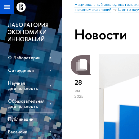
Национальный исследовательски
и экономики знаний
Центр нау
ЛАБОРАТОРИЯ
Новости
ЭКОНОМИКИ
ИННОВАЦИЙ
О Лаборатории
Сотрудники
28
Научная
деятельность
окт
2025
Образовательная
деятельность
Публикации
Вакансии