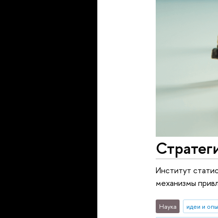
Стратеги
Институт статис
механизмы привл
Наука
идеи и оп