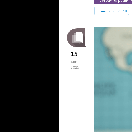
Программа развити
Приоритет 2030
15
окт
2025