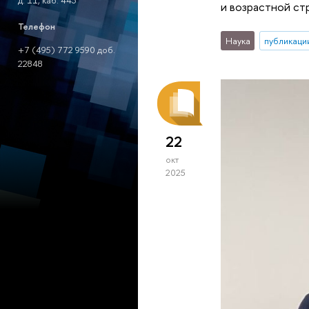
д. 11, каб. 443
и возрастной ст
Телефон
Наука
публикаци
+7 (495) 772 9590 доб.
22848
22
окт
2025