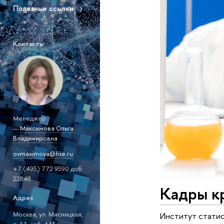
Полезные ссылки
Контакты
Менеджер
—
Максимова Ольга
Владимировна
ovmaximova@hse.ru
+7 (495) 772 9590 доб.
22848
Кадры кр
Адрес
Москва, ул. Мясницкая,
Институт статис