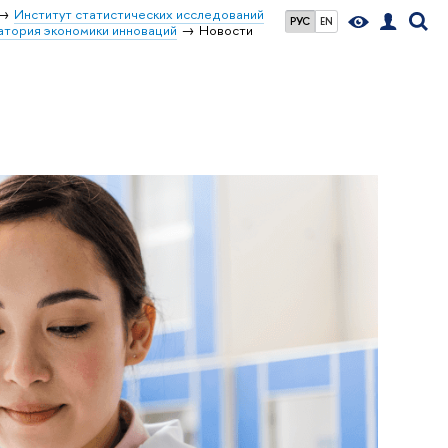
Институт статистических исследований
РУС
EN
тория экономики инноваций
Новости