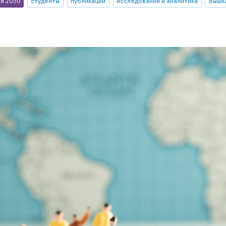
я 2030
студенты
публикации
исследования и аналитика
Вышк