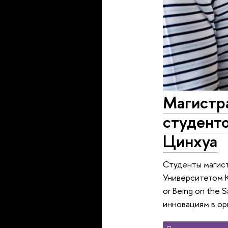
Магистр
студент
Цинхуа
Студенты магис
Университетом К
or Being on the 
инновациям в ор