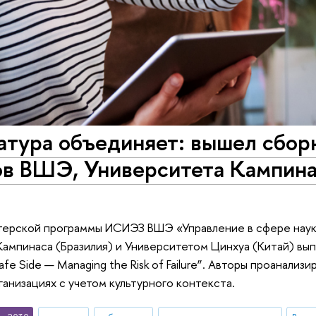
атура объединяет: вышел сбор
ов ВШЭ, Университета Кампина
терской программы ИСИЭЗ ВШЭ «Управление в сфере науки
ампинаса (Бразилия) и Университетом Цинхуа (Китай) выпу
Safe Side — Managing the Risk of Failure”. Авторы проанали
ганизациях с учетом культурного контекста.